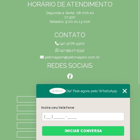
HORÁRIO DE ATENDIMENTO
Segunda a Sexta: 08:00h às
17:30h
Sábados: 9:00 às 13:00h
CONTATO
(41) 3076-4300
(41) 99127-9332
petimagem@petimagem.com.br
REDES SOCIAIS
MENU
Olá! Fale agora pelo WhatsApp
HOME
QUEM SOMOS
Insira seu telefone
ATIVIDADES
CONTATO
INICIAR CONVERSA
CATEGORIAS