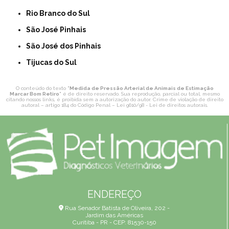
Rio Branco do Sul
São José Pinhais
São José dos Pinhais
Tijucas do Sul
O conteúdo do texto "
Medida de Pressão Arterial de Animais de Estimação
Marcar Bom Retiro
" é de direito reservado. Sua reprodução, parcial ou total, mesmo
citando nossos links, é proibida sem a autorização do autor. Crime de violação de direito
autoral – artigo 184 do Código Penal –
Lei 9610/98 - Lei de direitos autorais
.
ENDEREÇO
Rua Senador Batista de Oliveira, 202 -
Jardim das Américas
Curitiba - PR - CEP: 81530-150