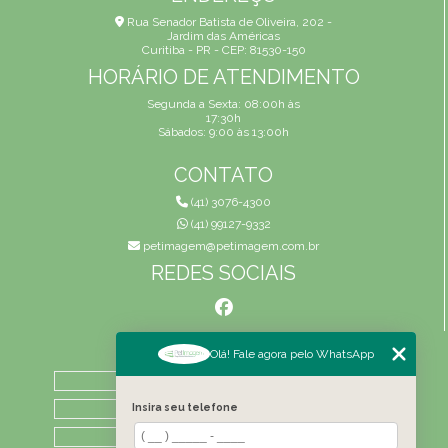
Rua Senador Batista de Oliveira, 202 -
Jardim das Américas
Curitiba - PR - CEP: 81530-150
HORÁRIO DE ATENDIMENTO
Segunda a Sexta: 08:00h às
17:30h
Sábados: 9:00 às 13:00h
CONTATO
(41) 3076-4300
(41) 99127-9332
petimagem@petimagem.com.br
REDES SOCIAIS
MENU
Olá! Fale agora pelo WhatsApp
HOME
QUEM SOMOS
Insira seu telefone
ATIVIDADES