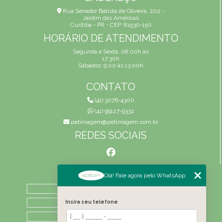
Rua Senador Batista de Oliveira, 202 -
Jardim das Américas
Curitiba - PR - CEP: 81530-150
HORÁRIO DE ATENDIMENTO
Segunda a Sexta: 08:00h às
17:30h
Sábados: 9:00 às 13:00h
CONTATO
(41) 3076-4300
(41) 99127-9332
petimagem@petimagem.com.br
REDES SOCIAIS
MENU
Olá! Fale agora pelo WhatsApp
HOME
QUEM SOMOS
Insira seu telefone
ATIVIDADES