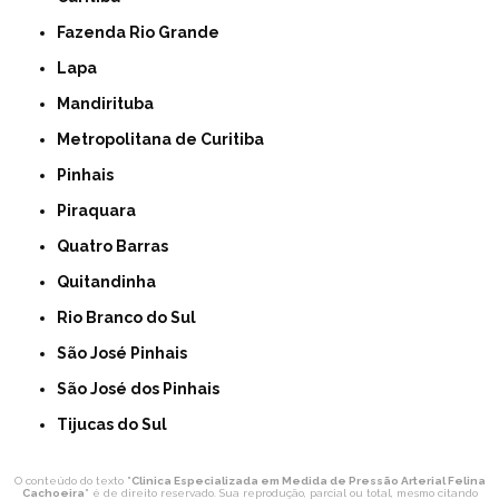
Fazenda Rio Grande
Lapa
Mandirituba
Metropolitana de Curitiba
Pinhais
Piraquara
Quatro Barras
Quitandinha
Rio Branco do Sul
São José Pinhais
São José dos Pinhais
Tijucas do Sul
O conteúdo do texto "
Clinica Especializada em Medida de Pressão Arterial Felina
Cachoeira
" é de direito reservado. Sua reprodução, parcial ou total, mesmo citando