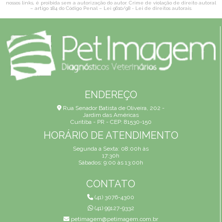
nossos links, é proibida sem a autorização do autor. Crime de violação de direito autoral
– artigo 184 do Código Penal –
Lei 9610/98 - Lei de direitos autorais
.
ENDEREÇO
Rua Senador Batista de Oliveira, 202 -
Jardim das Américas
Curitiba - PR - CEP: 81530-150
HORÁRIO DE ATENDIMENTO
Segunda a Sexta: 08:00h às
17:30h
Sábados: 9:00 às 13:00h
CONTATO
(41) 3076-4300
(41) 99127-9332
petimagem@petimagem.com.br