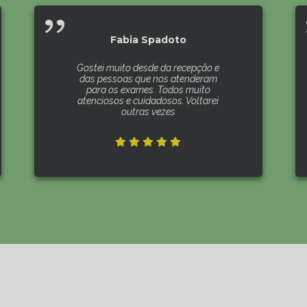
Fabia Spadoto
Gostei muito desde da recepção e
das pessoas que nos atenderam
para os exames. Todos muito
atenciosos e cuidadosos. Voltarei
outras vezes