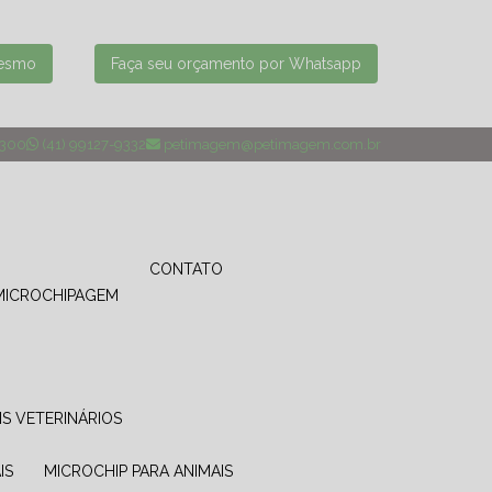
mesmo
Faça seu orçamento por Whatsapp
4300
(41) 99127-9332
petimagem@petimagem.com.br
CONTATO
MICROCHIPAGEM
IS VETERINÁRIOS
IS
MICROCHIP PARA ANIMAIS