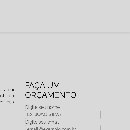
FAÇA UM
das que
ORÇAMENTO
óstica e
ntes, o
Digite seu nome
Digite seu email