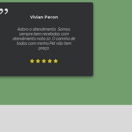
Vivian Peron
Adoro o atendimento .Somos
sempre bem recebidas com
atendimento nota 10. O carinho de
todos com minha Pet não tem
preço.