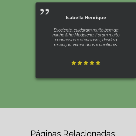
Isabella Henrique
Excelente, cuidaram muito bem da
minha filha Madalena. Foram muito
carinhosos e atenciosos, desde a
recepção, veterinários e auxiliares.
Páginas Relacionadas