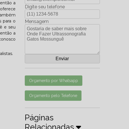
 então a
Digite seu telefone
 oferece
s também
s para o
Mensagem
ê e seu
 então a
 conosco
listas.
Orçamento por Whatsapp
Orçamento pelo Telefone
Páginas
Relacionadas