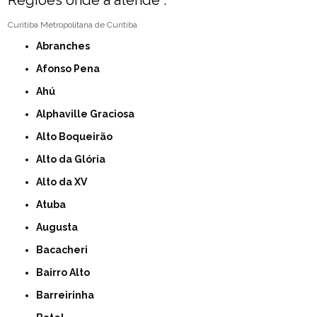
Regiões onde a atende :
Curitiba
Metropolitana de Curitiba
Abranches
Afonso Pena
Ahú
Alphaville Graciosa
Alto Boqueirão
Alto da Glória
Alto da XV
Atuba
Augusta
Bacacheri
Bairro Alto
Barreirinha