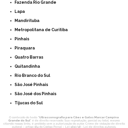
Fazenda Rio Grande
Lapa
Mandirituba
Metropolitana de Curitiba
Pinhais
Piraquara
Quatro Barras
Quitandinha
Rio Branco do Sul
São José Pinhais
São José dos Pinhais
Tijucas do Sul
O conteúdo do texto "
Ultrassonografia para Cães e Gatos Marcar Campina
Grande do Sul
" é de direito reservado. Sua reprodução, parcial ou total, mesmo
citando nossos links, é proibida sem a autorização do autor. Crime de violação de direito
autoral – artigo 184 do Código Penal –
Lei 9610/98 - Lei de direitos autorais
.