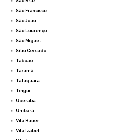
São Braz
São Francisco
São João
São Lourenço
São Miguel
Sítio Cercado
Taboão
Tarumã
Tatuquara
Tingui
Uberaba
Umbará
Vila Hauer
Vila Izabel