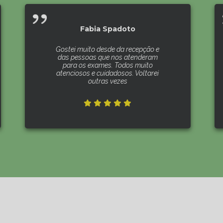
Fabia Spadoto
Gostei muito desde da recepção e
das pessoas que nos atenderam
para os exames. Todos muito
atenciosos e cuidadosos. Voltarei
outras vezes