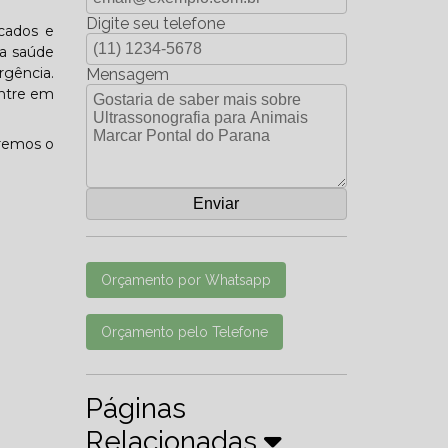
Digite seu telefone
icados e
da saúde
gência.
Mensagem
Entre em
eremos o
Orçamento por Whatsapp
Orçamento pelo Telefone
Páginas
Relacionadas