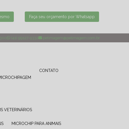
mesmo
Faça seu orçamento por Whatsapp
4300
(41) 99127-9332
petimagem@petimagem.com.br
CONTATO
MICROCHIPAGEM
IS VETERINÁRIOS
IS
MICROCHIP PARA ANIMAIS