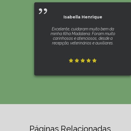
Isabella Henrique
Excelente, cuidaram muito bem da
minha filha Madalena. Foram muito
carinhosos e atenciosos, desde a
recepção, veterinários e auxiliares.
Páginas Relacionadas