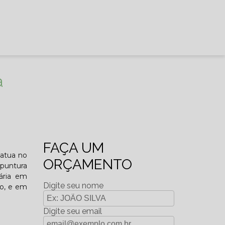
a
FAÇA UM
 atua no
ORÇAMENTO
upuntura
nária em
Digite seu nome
do, e em
Digite seu email