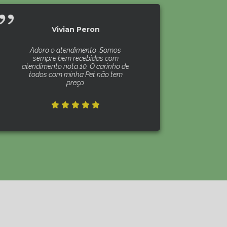
Vivian Peron
Adoro o atendimento .Somos
sempre bem recebidas com
atendimento nota 10. O carinho de
todos com minha Pet não tem
preço.